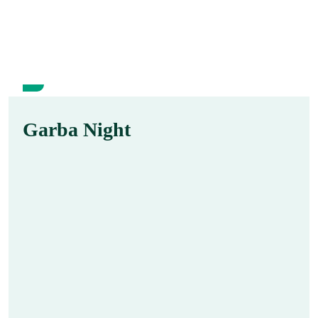
10
Garba Night
Sep